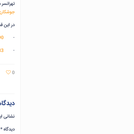
تهرانسر
جوشکاری
در این قس
90
·
33
·
0
دیدگاه
نشانی ای
دیدگاه
*