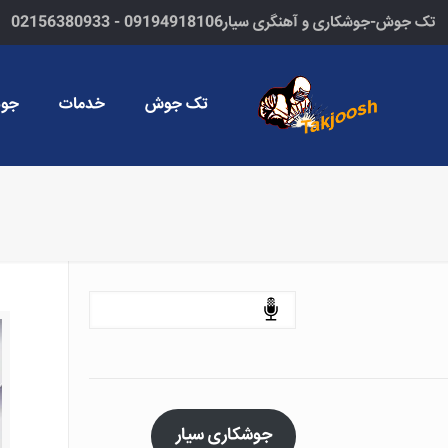
تک جوش-جوشکاری و آهنگری سیار09194918106 - 02156380933
تک جوش
خدمات
جوش
جستجو
جوشکاری سیار