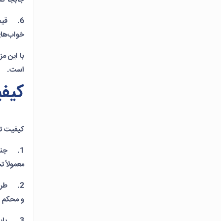
6. قیمت
خواب‌های
با این مزا
است.
کیفی
کیفیت
ت
1. جنس
معمولاً 
2. طرا
و محکم و
3. پاید