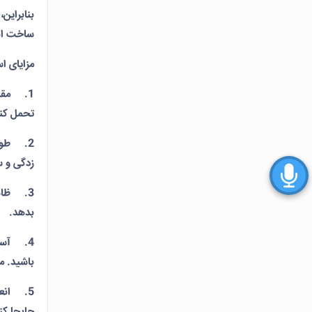
بنابراین
ساخت انو
مزایای اس
1. مقاو
تحمل کند
2. طول 
زدگی و 
3. ظاهر
بدهد.
4. آسان
باشید. م
5. انعط
جابجا کنی