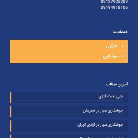
09127925209
09194918106
خدمات ما
آهنگری
جوشکاری
آخرین مطالب
کفی تخت فلزی
جوشکاری سیار در تجریش
جوشکاری سیار در آزادی تهران